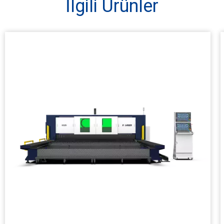
İlgili Ürünler
Çalışma Alanı(mm)
12500*3200
16500*3200
Lazer Gücü(kw)
X/Y ekseni konumlandırma
doğruluğu
Maksimum Hız