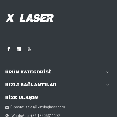
ÜRÜN KATEGORİSİ
HIZLI BAĞLANTILAR
BİZE ULAŞIN
E-posta:
sales@xinxinglaser.com

WhatsApp: +86 13505311172
