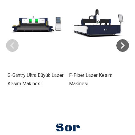
G-Gantry Ultra Büyük Lazer
F-Fiber Lazer Kesim
E
Kesim Makinesi
Makinesi
K
Sor