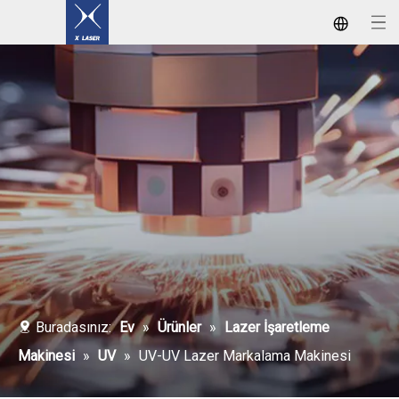
Lazer Kaynak / Temizleme / Markalama Makineleri
Buradasınız:
Ev
»
Ürünler
»
Lazer İşaretleme
Makinesi
»
UV
»
UV-UV Lazer Markalama Makinesi